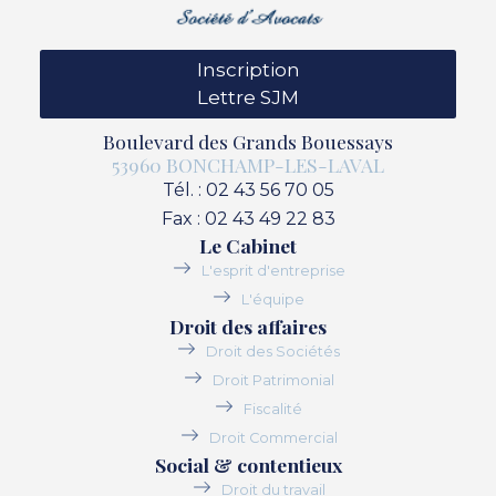
Inscription
Lettre SJM
Boulevard des Grands Bouessays
53960 BONCHAMP-LES-LAVAL
Tél. : 02 43 56 70 05
Fax : 02 43 49 22 83
Le Cabinet
L'esprit d'entreprise
L'équipe
Droit des affaires
Droit des Sociétés
Droit Patrimonial
Fiscalité
Droit Commercial
Social & contentieux
Droit du travail