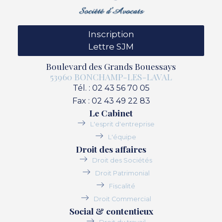
Inscription
Lettre SJM
Boulevard des Grands Bouessays
53960 BONCHAMP-LES-LAVAL
Tél. : 02 43 56 70 05
Fax : 02 43 49 22 83
Le Cabinet
L'esprit d'entreprise
L'équipe
Droit des affaires
Droit des Sociétés
Droit Patrimonial
Fiscalité
Droit Commercial
Social & contentieux