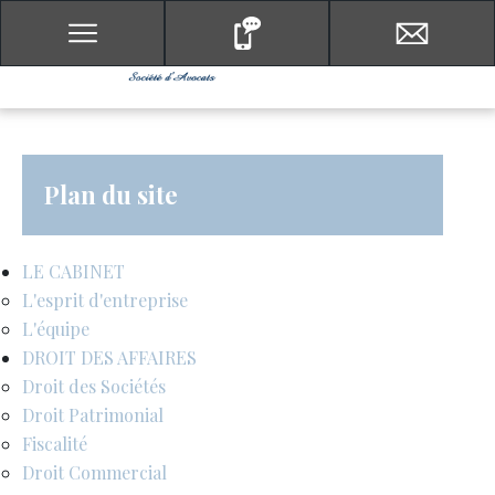
Plan du site
LE CABINET
L'esprit d'entreprise
L'équipe
DROIT DES AFFAIRES
Droit des Sociétés
Droit Patrimonial
Fiscalité
Droit Commercial